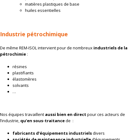
matières plastiques de base
huiles essentielles
Industrie pétrochimique
De même REM-ISOL intervient pour de nombreux
industriels de la
pétrochimie
:
résines
plastifiants
élastomères
solvants
…
Nos équipes travaillent
aussi bien en direct
pour ces acteurs de
l’industrie,
qu’en sous-traitance
de :
fabricants d’équipements industriels
divers
sociétés de maintenance industrielle
d’équipements