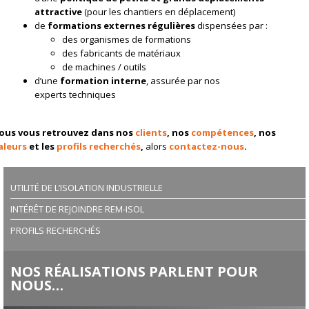
attractive
(pour les chantiers en déplacement)
de
formations externes régulières
dispensées par :
des organismes de formations
des fabricants de matériaux
de machines / outils
d’une
formation interne
, assurée par nos
experts techniques
ous vous retrouvez dans nos
clients
, nos
compétences
, nos
aleurs
et les
profils recherchés
,
alors
contactez-nous
.
UTILITÉ DE L’ISOLATION INDUSTRIELLE
INTÉRÊT DE REJOINDRE REM-ISOL
PROFILS RECHERCHÉS
NOS RÉALISATIONS PARLENT POUR
NOUS…