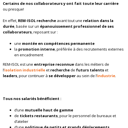
Certains de nos collaborateurs y ont fait toute leur carrière
ou presque!
En effet,
REM-ISOL recherche
avant tout une
relation dans la
durée
, basée sur un
épanouissement professionnel de ses
collaborateurs
, reposant sur :
une
montée en compétences permanente
la
promotion interne
, préférée à des recrutements externes
en encadrement
REM-ISOL est une
entreprise reconnue
dans les métiers de
l’
isolation industrielle
et
recherche
de
futurs talents
et
leaders
, pour continuer à
se développer
au sein de l’
industrie
.
Tous nos salariés bénéficient :
d’une
mutuelle haut de gamme
de
tickets restaurants
, pour le personnel de bureaux et
d’atelier
d’une
politique de petits et grands déplacements